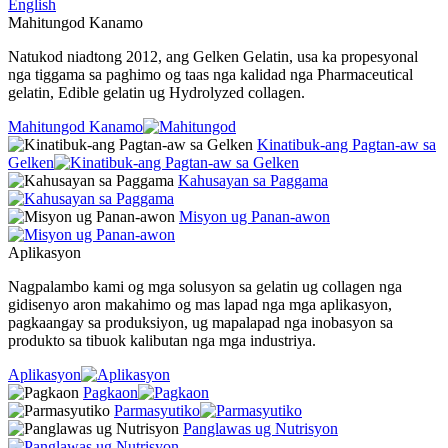
English
Mahitungod Kanamo
Natukod niadtong 2012, ang Gelken Gelatin, usa ka propesyonal
nga tiggama sa paghimo og taas nga kalidad nga Pharmaceutical
gelatin, Edible gelatin ug Hydrolyzed collagen.
Mahitungod Kanamo
Kinatibuk-ang Pagtan-aw sa
Gelken
Kahusayan sa Paggama
Misyon ug Panan-awon
Aplikasyon
Nagpalambo kami og mga solusyon sa gelatin ug collagen nga
gidisenyo aron makahimo og mas lapad nga mga aplikasyon,
pagkaangay sa produksiyon, ug mapalapad nga inobasyon sa
produkto sa tibuok kalibutan nga mga industriya.
Aplikasyon
Pagkaon
Parmasyutiko
Panglawas ug Nutrisyon