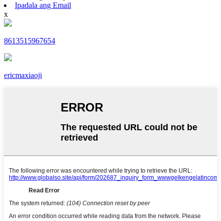
Ipadala ang Email
x
8613515967654
ericmaxiaoji