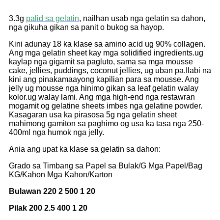
3.3g
palid sa gelatin
, nailhan usab nga gelatin sa dahon,
nga gikuha gikan sa panit o bukog sa hayop.
Kini adunay 18 ka klase sa amino acid ug 90% collagen.
Ang mga gelatin sheet kay mga solidified ingredients.
ug
kaylap nga gigamit sa pagluto, sama sa mga mousse
cake, jellies, puddings, coconut jellies, ug uban pa.
Ilabi na
kini ang pinakamaayong kapilian para sa mousse. Ang
jelly ug mousse nga hinimo gikan sa leaf gelatin walay
kolor.
ug walay lami. Ang mga high-end nga restawran
mogamit og gelatine sheets imbes nga gelatine powder.
Kasagaran usa ka piraso
sa 5g nga gelatin sheet
mahimong gamiton sa paghimo og usa ka tasa nga 250-
400ml nga humok nga jelly.
Ania ang upat ka klase sa gelatin sa dahon:
Grado sa Timbang sa Papel sa Bulak/G Mga Papel/Bag
KG/Kahon Mga Kahon/Karton
Bulawan 220 2 500 1 20
Pilak 200 2.5 400 1 20