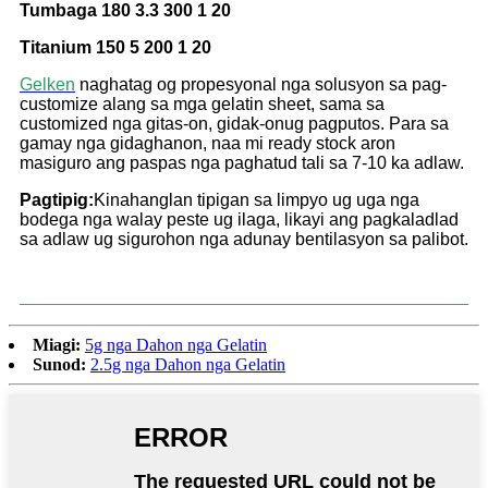
Tumbaga 180 3.3 300 1 20
Titanium 150 5 200 1 20
Gelken
naghatag og propesyonal nga solusyon sa pag-
customize alang sa mga gelatin sheet, sama sa
customized nga gitas-on, gidak-on
ug pagputos. Para sa
gamay nga gidaghanon, naa mi ready stock aron
masiguro ang paspas nga paghatud tali sa 7-10 ka adlaw.
Pagtipig:
Kinahanglan tipigan sa limpyo ug uga nga
bodega nga walay peste ug ilaga, likayi ang pagkaladlad
sa adlaw ug sigurohon nga adunay bentilasyon sa palibot.
Miagi:
5g nga Dahon nga Gelatin
Sunod:
2.5g nga Dahon nga Gelatin