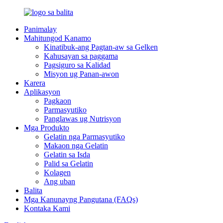
Panimalay
Mahitungod Kanamo
Kinatibuk-ang Pagtan-aw sa Gelken
Kahusayan sa paggama
Pagsiguro sa Kalidad
Misyon ug Panan-awon
Karera
Aplikasyon
Pagkaon
Parmasyutiko
Panglawas ug Nutrisyon
Mga Produkto
Gelatin nga Parmasyutiko
Makaon nga Gelatin
Gelatin sa Isda
Palid sa Gelatin
Kolagen
Ang uban
Balita
Mga Kanunayng Pangutana (FAQs)
Kontaka Kami