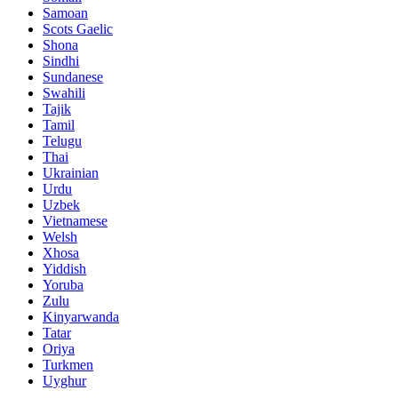
Samoan
Scots Gaelic
Shona
Sindhi
Sundanese
Swahili
Tajik
Tamil
Telugu
Thai
Ukrainian
Urdu
Uzbek
Vietnamese
Welsh
Xhosa
Yiddish
Yoruba
Zulu
Kinyarwanda
Tatar
Oriya
Turkmen
Uyghur