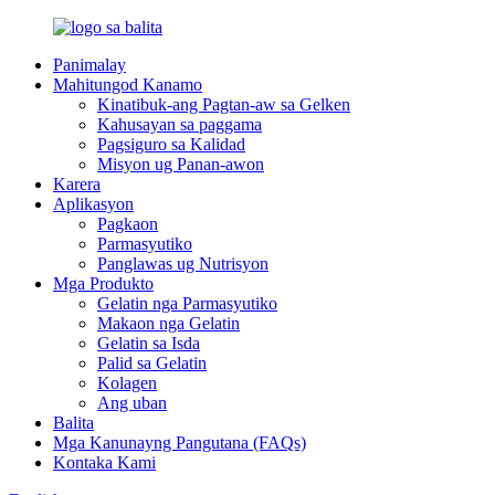
Panimalay
Mahitungod Kanamo
Kinatibuk-ang Pagtan-aw sa Gelken
Kahusayan sa paggama
Pagsiguro sa Kalidad
Misyon ug Panan-awon
Karera
Aplikasyon
Pagkaon
Parmasyutiko
Panglawas ug Nutrisyon
Mga Produkto
Gelatin nga Parmasyutiko
Makaon nga Gelatin
Gelatin sa Isda
Palid sa Gelatin
Kolagen
Ang uban
Balita
Mga Kanunayng Pangutana (FAQs)
Kontaka Kami