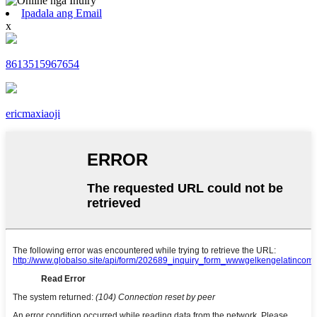
Ipadala ang Email
x
8613515967654
ericmaxiaoji