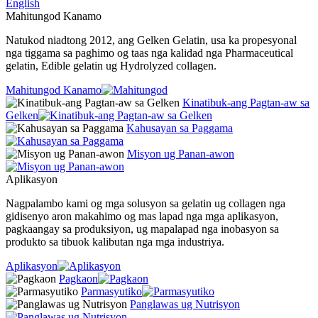
English
Mahitungod Kanamo
Natukod niadtong 2012, ang Gelken Gelatin, usa ka propesyonal
nga tiggama sa paghimo og taas nga kalidad nga Pharmaceutical
gelatin, Edible gelatin ug Hydrolyzed collagen.
Mahitungod Kanamo
Kinatibuk-ang Pagtan-aw sa
Gelken
Kahusayan sa Paggama
Misyon ug Panan-awon
Aplikasyon
Nagpalambo kami og mga solusyon sa gelatin ug collagen nga
gidisenyo aron makahimo og mas lapad nga mga aplikasyon,
pagkaangay sa produksiyon, ug mapalapad nga inobasyon sa
produkto sa tibuok kalibutan nga mga industriya.
Aplikasyon
Pagkaon
Parmasyutiko
Panglawas ug Nutrisyon