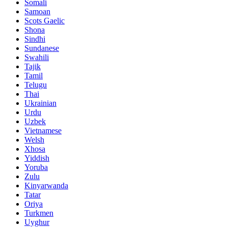
Somali
Samoan
Scots Gaelic
Shona
Sindhi
Sundanese
Swahili
Tajik
Tamil
Telugu
Thai
Ukrainian
Urdu
Uzbek
Vietnamese
Welsh
Xhosa
Yiddish
Yoruba
Zulu
Kinyarwanda
Tatar
Oriya
Turkmen
Uyghur