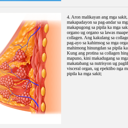
4. Aron malikayan ang mga sakit,
makapadayon sa pag-andar sa mga
makapugong sa pipila ka mga sak
organo ug organo sa lawas maape
collagen. Ang kakulang sa colla
pag-ayo sa kahimsog sa mga orga
mahimong hinungdan sa pipila ka
Kung ang protina sa collagen hin
mapuno, kini makadugang sa mga 
makatabang sa nutrisyon ug pagl
visceral organ, ug epektibo nga 
pipila ka mga sakit;