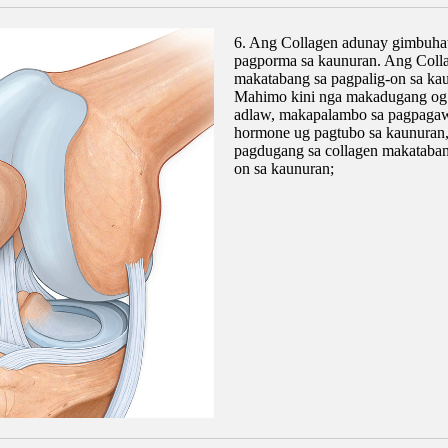
6. Ang Collagen adunay gimbuha
pagporma sa kaunuran. Ang Coll
makatabang sa pagpalig-on sa ka
Mahimo kini nga makadugang og 
adlaw, makapalambo sa pagpagaw
hormone ug pagtubo sa kaunuran,
pagdugang sa collagen makataban
on sa kaunuran;