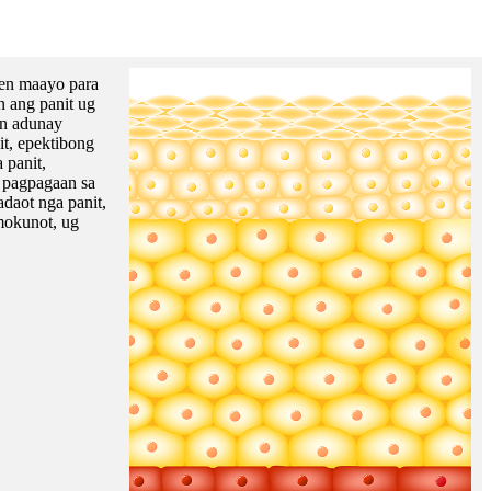
gen maayo para
n ang panit ug
en adunay
t, epektibong
 panit,
g pagpagaan sa
adaot nga panit,
mokunot, ug