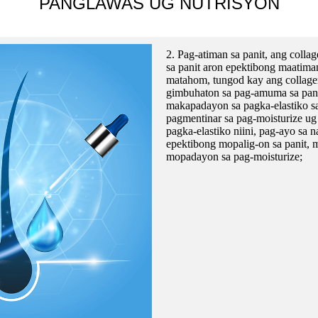
PANGLAWAS UG NUTRISYON
2. Pag-atiman sa panit, ang colla
sa panit aron epektibong maatima
matahom, tungod kay ang collag
gimbuhaton sa pag-amuma sa pani
makapadayon sa pagka-elastiko sa
pagmentinar sa pag-moisturize u
pagka-elastiko niini, pag-ayo sa n
epektibong mopalig-on sa panit, 
mopadayon sa pag-moisturize;