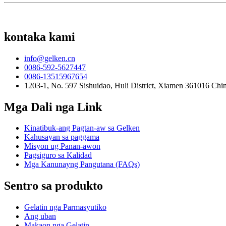
kontaka kami
info@gelken.cn
0086-592-5627447
0086-13515967654
1203-1, No. 597 Sishuidao, Huli District, Xiamen 361016 Chi
Mga Dali nga Link
Kinatibuk-ang Pagtan-aw sa Gelken
Kahusayan sa paggama
Misyon ug Panan-awon
Pagsiguro sa Kalidad
Mga Kanunayng Pangutana (FAQs)
Sentro sa produkto
Gelatin nga Parmasyutiko
Ang uban
Makaon nga Gelatin