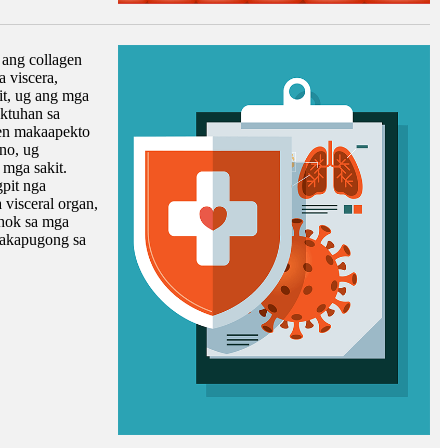
 ang collagen
 viscera,
it, ug ang mga
ktuhan sa
gen makaapekto
no, ug
 mga sakit.
gpit nga
visceral organ,
ihok sa mga
makapugong sa