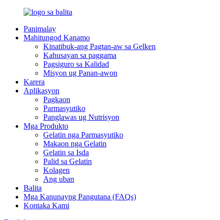
Panimalay
Mahitungod Kanamo
Kinatibuk-ang Pagtan-aw sa Gelken
Kahusayan sa paggama
Pagsiguro sa Kalidad
Misyon ug Panan-awon
Karera
Aplikasyon
Pagkaon
Parmasyutiko
Panglawas ug Nutrisyon
Mga Produkto
Gelatin nga Parmasyutiko
Makaon nga Gelatin
Gelatin sa Isda
Palid sa Gelatin
Kolagen
Ang uban
Balita
Mga Kanunayng Pangutana (FAQs)
Kontaka Kami