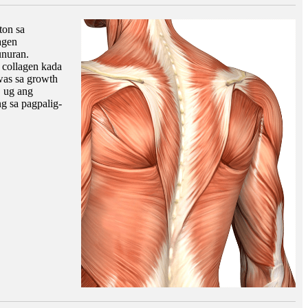
ton sa
agen
unuran.
collagen kada
as sa growth
 ug ang
g sa pagpalig-