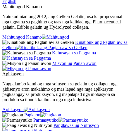
English
Mahitungod Kanamo
Natukod niadtong 2012, ang Gelken Gelatin, usa ka propesyonal
nga tiggama sa paghimo og taas nga kalidad nga Pharmaceutical
gelatin, Edible gelatin ug Hydrolyzed collagen.
Mahitungod Kanamo
Kinatibuk-ang Pagtan-aw sa
Gelken
Kahusayan sa Paggama
Misyon ug Panan-awon
Aplikasyon
Nagpalambo kami og mga solusyon sa gelatin ug collagen nga
gidisenyo aron makahimo og mas lapad nga mga aplikasyon,
pagkaangay sa produksiyon, ug mapalapad nga inobasyon sa
produkto sa tibuok kalibutan nga mga industriya.
Aplikasyon
Pagkaon
Parmasyutiko
Panglawas ug Nutrisyon