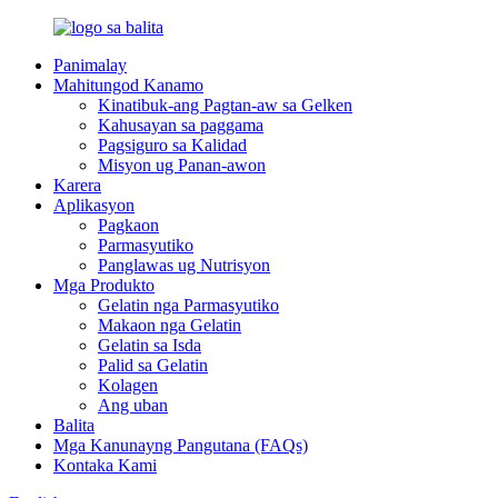
Panimalay
Mahitungod Kanamo
Kinatibuk-ang Pagtan-aw sa Gelken
Kahusayan sa paggama
Pagsiguro sa Kalidad
Misyon ug Panan-awon
Karera
Aplikasyon
Pagkaon
Parmasyutiko
Panglawas ug Nutrisyon
Mga Produkto
Gelatin nga Parmasyutiko
Makaon nga Gelatin
Gelatin sa Isda
Palid sa Gelatin
Kolagen
Ang uban
Balita
Mga Kanunayng Pangutana (FAQs)
Kontaka Kami