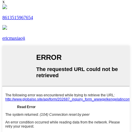
x
8613515967654
ericmaxiaoji