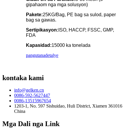
gipahaom nga mga solusyon)
Pakete:
25KG/Bag, PE bag sa sulod, paper
bag sa gawas.
Sertipikasyon:
ISO, HACCP, FSSC, GMP,
FDA
Kapasidad:
15000 ka tonelada
pangutana
detalye
kontaka kami
info@gelken.cn
0086-592-5627447
0086-13515967654
1203-1, No. 597 Sishuidao, Huli District, Xiamen 361016
China
Mga Dali nga Link