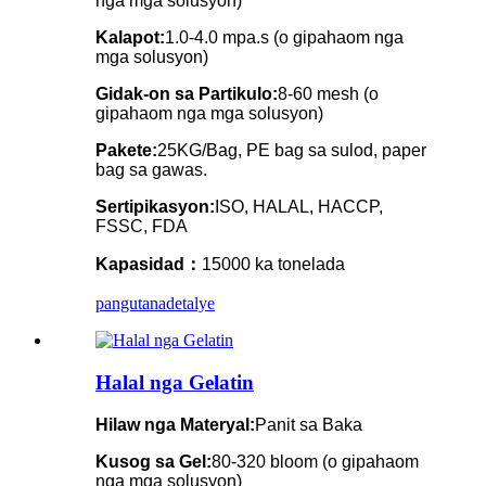
nga mga solusyon)
Kalapot:
1.0-4.0 mpa.s (o gipahaom nga
mga solusyon)
Gidak-on sa Partikulo:
8-60 mesh (o
gipahaom nga mga solusyon)
Pakete:
25KG/Bag, PE bag sa sulod, paper
bag sa gawas.
Sertipikasyon:
ISO, HALAL, HACCP,
FSSC, FDA
Kapasidad：
15000 ka tonelada
pangutana
detalye
Halal nga Gelatin
Hilaw nga Materyal:
Panit sa Baka
Kusog sa Gel:
80-320 bloom (o gipahaom
nga mga solusyon)