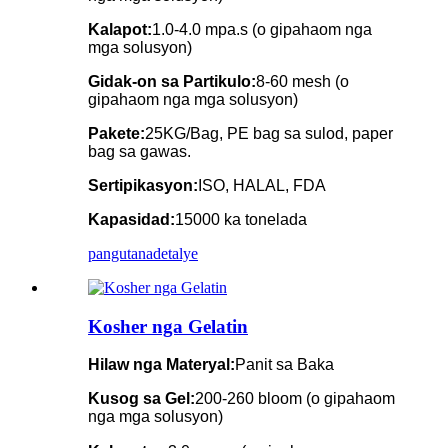
Kalapot:
1.0-4.0 mpa.s (o gipahaom nga
mga solusyon)
Gidak-on sa Partikulo:
8-60 mesh (o
gipahaom nga mga solusyon)
Pakete:
25KG/Bag, PE bag sa sulod, paper
bag sa gawas.
Sertipikasyon:
ISO, HALAL, FDA
Kapasidad:
15000 ka tonelada
pangutana
detalye
Kosher nga Gelatin
Hilaw nga Materyal:
Panit sa Baka
Kusog sa Gel:
200-260 bloom (o gipahaom
nga mga solusyon)