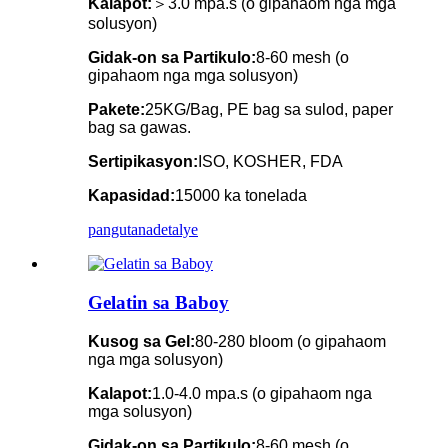
Kalapot:
＞3.0 mpa.s (o gipahaom nga mga
solusyon)
Gidak-on sa Partikulo:
8-60 mesh (o
gipahaom nga mga solusyon)
Pakete:
25KG/Bag, PE bag sa sulod, paper
bag sa gawas.
Sertipikasyon:
ISO, KOSHER, FDA
Kapasidad:
15000 ka tonelada
pangutana
detalye
Gelatin sa Baboy
Kusog sa Gel:
80-280 bloom (o gipahaom
nga mga solusyon)
Kalapot:
1.0-4.0 mpa.s (o gipahaom nga
mga solusyon)
Gidak-on sa Partikulo:
8-60 mesh (o