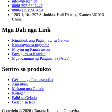
info@gelken.cn
0086-592-5627447
0086-13515967654
1203-1, No. 597 Sishuidao, Huli District, Xiamen 361016
China
Mga Dali nga Link
Kinatibuk-ang Pagtan-aw sa Gelken
Kahusayan sa paggama
Misyon ug Panan-awon
Pagsiguro sa Kalidad
Mga Kanunayng Pangutana (FAQs)
Sentro sa produkto
Gelatin nga Parmasyutiko
Ang uban
Makaon nga Gelatin
Kolagen
Palid sa Gelatin
Gelatin sa Isda
Copyright © 2026 : Tanang Katungod Gireserba.