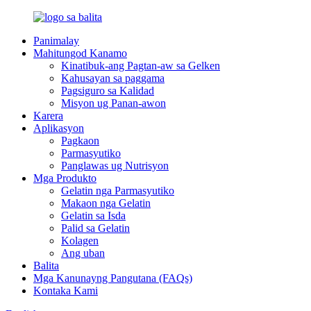
Panimalay
Mahitungod Kanamo
Kinatibuk-ang Pagtan-aw sa Gelken
Kahusayan sa paggama
Pagsiguro sa Kalidad
Misyon ug Panan-awon
Karera
Aplikasyon
Pagkaon
Parmasyutiko
Panglawas ug Nutrisyon
Mga Produkto
Gelatin nga Parmasyutiko
Makaon nga Gelatin
Gelatin sa Isda
Palid sa Gelatin
Kolagen
Ang uban
Balita
Mga Kanunayng Pangutana (FAQs)
Kontaka Kami