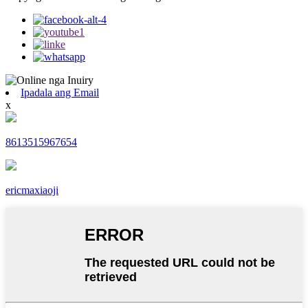
Ipadala ang Email
x
8613515967654
ericmaxiaoji