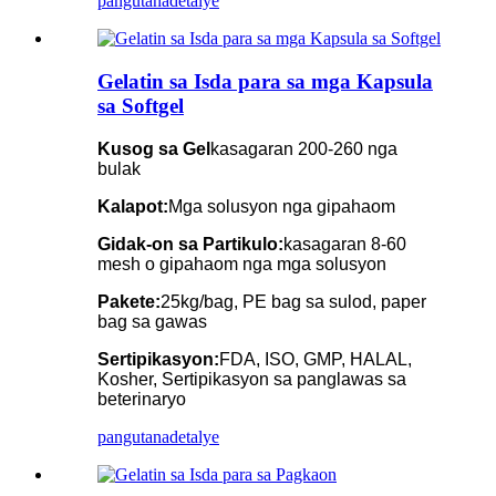
pangutana
detalye
Gelatin sa Isda para sa mga Kapsula
sa Softgel
Kusog sa Gel
kasagaran 200-260 nga
bulak
Kalapot:
Mga solusyon nga gipahaom
Gidak-on sa Partikulo:
kasagaran 8-60
mesh o gipahaom nga mga solusyon
Pakete:
25kg/bag, PE bag sa sulod, paper
bag sa gawas
Sertipikasyon:
FDA, ISO, GMP, HALAL,
Kosher, Sertipikasyon sa panglawas sa
beterinaryo
pangutana
detalye