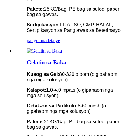
Pakete:
25KG/Bag, PE bag sa sulod, paper
bag sa gawas.
Sertipikasyon:
FDA, ISO, GMP, HALAL,
Sertipikasyon sa Panglawas sa Beterinaryo
pangutana
detalye
Gelatin sa Baka
Kusog sa Gel:
80-320 bloom (o gipahaom
nga mga solusyon)
Kalapot:
1.0-4.0 mpa.s (o gipahaom nga
mga solusyon)
Gidak-on sa Partikulo:
8-60 mesh (o
gipahaom nga mga solusyon)
Pakete:
25KG/Bag, PE bag sa sulod, paper
bag sa gawas.