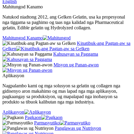
English
Mahitungod Kanamo
Natukod niadtong 2012, ang Gelken Gelatin, usa ka propesyonal
nga tiggama sa paghimo og taas nga kalidad nga Pharmaceutical
gelatin, Edible gelatin ug Hydrolyzed collagen.
Mahitungod Kanamo
Kinatibuk-ang Pagtan-aw sa
Gelken
Kahusayan sa Paggama
Misyon ug Panan-awon
Aplikasyon
Nagpalambo kami og mga solusyon sa gelatin ug collagen nga
gidisenyo aron makahimo og mas lapad nga mga aplikasyon,
pagkaangay sa produksiyon, ug mapalapad nga inobasyon sa
produkto sa tibuok kalibutan nga mga industriya.
Aplikasyon
Pagkaon
Parmasyutiko
Panglawas ug Nutrisyon