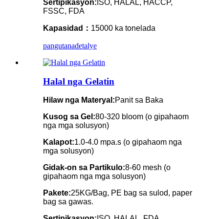
Sertipikasyon:
ISO, HALAL, HACCP,
FSSC, FDA
Kapasidad：
15000 ka tonelada
pangutana
detalye
Halal nga Gelatin
Hilaw nga Materyal:
Panit sa Baka
Kusog sa Gel:
80-320 bloom (o gipahaom
nga mga solusyon)
Kalapot:
1.0-4.0 mpa.s (o gipahaom nga
mga solusyon)
Gidak-on sa Partikulo:
8-60 mesh (o
gipahaom nga mga solusyon)
Pakete:
25KG/Bag, PE bag sa sulod, paper
bag sa gawas.
Sertipikasyon:
ISO, HALAL, FDA