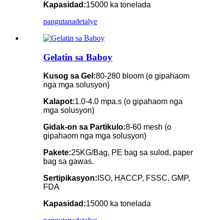
Kapasidad:
15000 ka tonelada
pangutana
detalye
Gelatin sa Baboy
Kusog sa Gel:
80-280 bloom (o gipahaom
nga mga solusyon)
Kalapot:
1.0-4.0 mpa.s (o gipahaom nga
mga solusyon)
Gidak-on sa Partikulo:
8-60 mesh (o
gipahaom nga mga solusyon)
Pakete:
25KG/Bag, PE bag sa sulod, paper
bag sa gawas.
Sertipikasyon:
ISO, HACCP, FSSC, GMP,
FDA
Kapasidad:
15000 ka tonelada