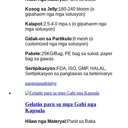
Kusog sa Jelly:
160-240 bloom (o
gipahaom nga mga solusyon)
Kalapot:
2.5-4.0 mpa.s (o gipahaom nga
mga solusyon)
Gidak-on sa Partikulo:
8 mesh (o
customized nga mga solusyon)
Pakete:
25KG/Bag, PE bag sa sulod, paper
bag sa gawas.
Sertipikasyon:
FDA, ISO, GMP, HALAL,
Sertipikasyon sa panglawas sa beterinaryo
pangutana
detalye
Gelatin para sa mga Gahi nga
Kapsula
Hilaw nga Materyal:
Panit sa Baka