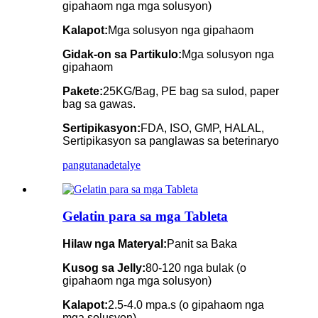
gipahaom nga mga solusyon)
Kalapot:
Mga solusyon nga gipahaom
Gidak-on sa Partikulo:
Mga solusyon nga
gipahaom
Pakete:
25KG/Bag, PE bag sa sulod, paper
bag sa gawas.
Sertipikasyon:
FDA, ISO, GMP, HALAL,
Sertipikasyon sa panglawas sa beterinaryo
pangutana
detalye
Gelatin para sa mga Tableta
Hilaw nga Materyal:
Panit sa Baka
Kusog sa Jelly:
80-120 nga bulak (o
gipahaom nga mga solusyon)
Kalapot:
2.5-4.0 mpa.s (o gipahaom nga
mga solusyon)