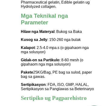
Pharmaceutical gelatin, Edible gelatin ug
Hydrolyzed collagen.
Mga Teknikal nga
Parameter
Hilaw nga Materyal
: Bukog sa Baka
Kusog sa Jelly
: 150-260 nga bulak
Kalapot
: 2.5-4.0 mpa.s (o gipahaom nga
mga solusyon)
Gidak-on sa Partikulo
: 8-60 mesh (o
gipahaom nga mga solusyon)
Pakete
25KG/Bag, PE bag sa sulod, paper
bag sa gawas.
Sertipikasyon
: FDA, ISO, GMP, HALAL,
Sertipikasyon sa Panglawas sa Beterinaryo
Sertipiko ug Pagparehistro