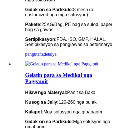
Gidak-on sa Partikulo:
8 mesh (o
customized nga mga solusyon)
Pakete:
25KG/Bag, PE bag sa sulod, paper
bag sa gawas.
Sertipikasyon:
FDA, ISO, GMP, HALAL,
Sertipikasyon sa panglawas sa beterinaryo
pangutana
detalye
Gelatin para sa Medikal nga
Paggamit
Hilaw nga Materyal:
Panit sa Baka
Kusog sa Jelly:
120-260 nga bulak
Kalapot:
Mga solusyon nga gipahaom
Gidak-on sa Partikulo:
Mga solusyon nga
gipahaom