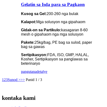
Gelatin sa Isda para sa Pagkaon
Kusog sa Gel:
200-260 nga bulak
Kalapot:
Mga solusyon nga gipahaom
Gidak-on sa Partikulo:
kasagaran 8-60
mesh o gipahaom nga mga solusyon
Pakete:
25kg/bag, PE bag sa sulod, paper
bag sa gawas
Sertipikasyon:
FDA, ISO, GMP, HALAL,
Kosher, Sertipikasyon sa panglawas sa
beterinaryo
pangutana
detalye
1
2
3
Sunod >
>>
Panid 1 / 3
kontaka kami