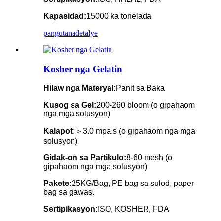
Kapasidad:
15000 ka tonelada
pangutana
detalye
Kosher nga Gelatin
Hilaw nga Materyal:
Panit sa Baka
Kusog sa Gel:
200-260 bloom (o gipahaom
nga mga solusyon)
Kalapot:
＞3.0 mpa.s (o gipahaom nga mga
solusyon)
Gidak-on sa Partikulo:
8-60 mesh (o
gipahaom nga mga solusyon)
Pakete:
25KG/Bag, PE bag sa sulod, paper
bag sa gawas.
Sertipikasyon:
ISO, KOSHER, FDA