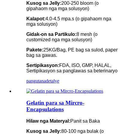
Kusog sa Jelly:
200-250 bloom (o
gipahaom nga mga solusyon)
Kalapot:
4.0-4.5 mpa.s (o gipahaom nga
mga solusyon)
Gidak-on sa Partikulo:
8 mesh (o
customized nga mga solusyon)
Pakete:
25KG/Bag, PE bag sa sulod, paper
bag sa gawas.
Sertipikasyon:
FDA, ISO, GMP, HALAL,
Sertipikasyon sa panglawas sa beterinaryo
pangutana
detalye
Gelatin para sa Mircro-
Encapsulations
Hilaw nga Materyal:
Panit sa Baka
Kusog sa Jelly:
80-100 nga bulak (o