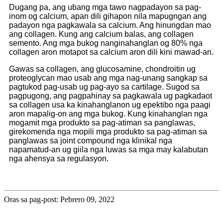
Dugang pa, ang ubang mga tawo nagpadayon sa pag-
inom og calcium, apan dili gihapon nila mapugngan ang
padayon nga pagkawala sa calcium. Ang hinungdan mao
ang collagen. Kung ang calcium balas, ang collagen
semento. Ang mga bukog nanginahanglan og 80% nga
collagen aron motapot sa calcium aron dili kini mawad-an.
Gawas sa collagen, ang glucosamine, chondroitin ug
proteoglycan mao usab ang mga nag-unang sangkap sa
pagtukod pag-usab ug pag-ayo sa cartilage. Sugod sa
pagpugong, ang pagpahinay sa pagkawala ug pagkadaot
sa collagen usa ka kinahanglanon ug epektibo nga paagi
aron mapalig-on ang mga bukog. Kung kinahanglan nga
mogamit mga produkto sa pag-atiman sa panglawas,
girekomenda nga mopili mga produkto sa pag-atiman sa
panglawas sa joint compound nga klinikal nga
napamatud-an ug giila nga luwas sa mga may kalabutan
nga ahensya sa regulasyon.
Oras sa pag-post: Pebrero 09, 2022