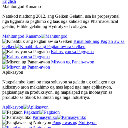
English
Mahitungod Kanamo
Natukod niadtong 2012, ang Gelken Gelatin, usa ka propesyonal
nga tiggama sa paghimo og taas nga kalidad nga Pharmaceutical
gelatin, Edible gelatin ug Hydrolyzed collagen.
Mahitungod Kanamo
Kinatibuk-ang Pagtan-aw sa
Gelken
Kahusayan sa Paggama
Misyon ug Panan-awon
Aplikasyon
Nagpalambo kami og mga solusyon sa gelatin ug collagen nga
gidisenyo aron makahimo og mas lapad nga mga aplikasyon,
pagkaangay sa produksiyon, ug mapalapad nga inobasyon sa
produkto sa tibuok kalibutan nga mga industriya.
Aplikasyon
Pagkaon
Parmasyutiko
Panglawas ug Nutrisyon