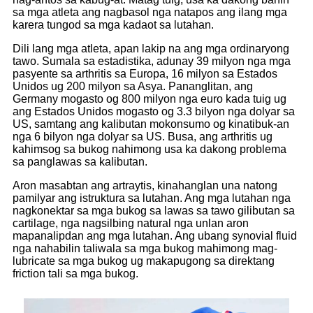
sa mga atleta ang nagbasol nga natapos ang ilang mga
karera tungod sa mga kadaot sa lutahan.
Dili lang mga atleta, apan lakip na ang mga ordinaryong
tawo. Sumala sa estadistika, adunay 39 milyon nga mga
pasyente sa arthritis sa Europa, 16 milyon sa Estados
Unidos ug 200 milyon sa Asya. Pananglitan, ang
Germany mogasto og 800 milyon nga euro kada tuig ug
ang Estados Unidos mogasto og 3.3 bilyon nga dolyar sa
US, samtang ang kalibutan mokonsumo og kinatibuk-an
nga 6 bilyon nga dolyar sa US. Busa, ang arthritis ug
kahimsog sa bukog nahimong usa ka dakong problema
sa panglawas sa kalibutan.
Aron masabtan ang artraytis, kinahanglan una natong
pamilyar ang istruktura sa lutahan. Ang mga lutahan nga
nagkonektar sa mga bukog sa lawas sa tawo gilibutan sa
cartilage, nga nagsilbing natural nga unlan aron
mapanalipdan ang mga lutahan. Ang ubang synovial fluid
nga nahabilin taliwala sa mga bukog mahimong mag-
lubricate sa mga bukog ug makapugong sa direktang
friction tali sa mga bukog.