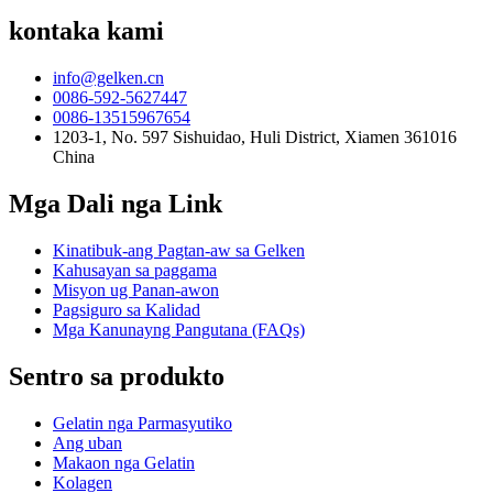
kontaka kami
info@gelken.cn
0086-592-5627447
0086-13515967654
1203-1, No. 597 Sishuidao, Huli District, Xiamen 361016
China
Mga Dali nga Link
Kinatibuk-ang Pagtan-aw sa Gelken
Kahusayan sa paggama
Misyon ug Panan-awon
Pagsiguro sa Kalidad
Mga Kanunayng Pangutana (FAQs)
Sentro sa produkto
Gelatin nga Parmasyutiko
Ang uban
Makaon nga Gelatin
Kolagen