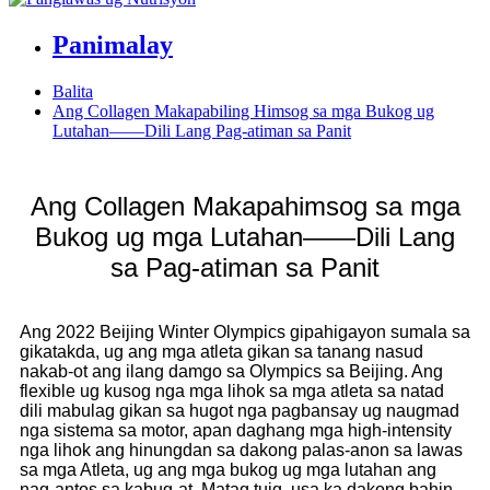
Panimalay
Balita
Ang Collagen Makapabiling Himsog sa mga Bukog ug
Lutahan——Dili Lang Pag-atiman sa Panit
Ang Collagen Makapahimsog sa mga
Bukog ug mga Lutahan——Dili Lang
sa Pag-atiman sa Panit
Ang 2022 Beijing Winter Olympics gipahigayon sumala sa
gikatakda, ug ang mga atleta gikan sa tanang nasud
nakab-ot ang ilang damgo sa Olympics sa Beijing. Ang
flexible ug kusog nga mga lihok sa mga atleta sa natad
dili mabulag gikan sa hugot nga pagbansay ug naugmad
nga sistema sa motor, apan daghang mga high-intensity
nga lihok ang hinungdan sa dakong palas-anon sa lawas
sa mga Atleta, ug ang mga bukog ug mga lutahan ang
nag-antos sa kabug-at. Matag tuig, usa ka dakong bahin