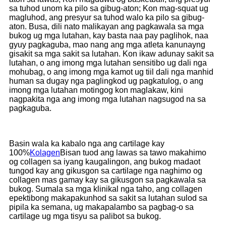
sa tuhod unom ka pilo sa gibug-aton; Kon mag-squat ug
magluhod, ang presyur sa tuhod walo ka pilo sa gibug-
aton. Busa, dili nato malikayan ang pagkawala sa mga
bukog ug mga lutahan, kay basta naa pay paglihok, naa
gyuy pagkaguba, mao nang ang mga atleta kanunayng
gisakit sa mga sakit sa lutahan. Kon ikaw adunay sakit sa
lutahan, o ang imong mga lutahan sensitibo ug dali nga
mohubag, o ang imong mga kamot ug tiil dali nga manhid
human sa dugay nga paglingkod ug pagkatulog, o ang
imong mga lutahan motingog kon maglakaw, kini
nagpakita nga ang imong mga lutahan nagsugod na sa
pagkaguba.
Basin wala ka kabalo nga ang cartilage kay
100%
Kolagen
Bisan tuod ang lawas sa tawo makahimo
og collagen sa iyang kaugalingon, ang bukog madaot
tungod kay ang gikusgon sa cartilage nga naghimo og
collagen mas gamay kay sa gikusgon sa pagkawala sa
bukog. Sumala sa mga klinikal nga taho, ang collagen
epektibong makapakunhod sa sakit sa lutahan sulod sa
pipila ka semana, ug makapalambo sa pagbag-o sa
cartilage ug mga tisyu sa palibot sa bukog.