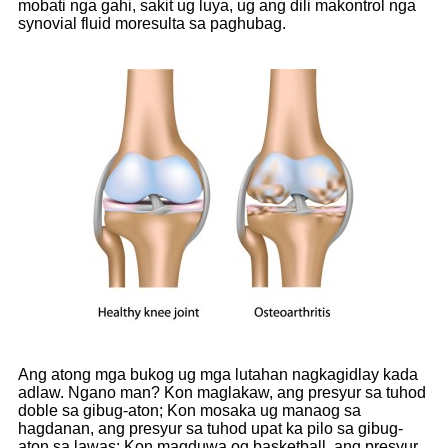
mobati nga gahi, sakit ug luya, ug ang dili makontrol nga
synovial fluid moresulta sa paghubag.
Ang atong mga bukog ug mga lutahan nagkagidlay kada
adlaw. Ngano man? Kon maglakaw, ang presyur sa tuhod
doble sa gibug-aton; Kon mosaka ug manaog sa
hagdanan, ang presyur sa tuhod upat ka pilo sa gibug-
aton sa lawas; Kon magduwa og basketball, ang presyur