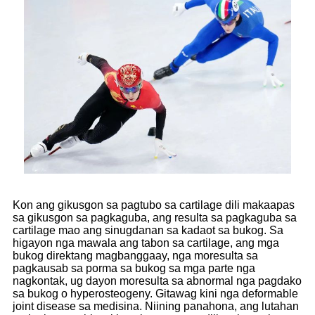
Kon ang gikusgon sa pagtubo sa cartilage dili makaapas
sa gikusgon sa pagkaguba, ang resulta sa pagkaguba sa
cartilage mao ang sinugdanan sa kadaot sa bukog. Sa
higayon nga mawala ang tabon sa cartilage, ang mga
bukog direktang magbanggaay, nga moresulta sa
pagkausab sa porma sa bukog sa mga parte nga
nagkontak, ug dayon moresulta sa abnormal nga pagdako
sa bukog o hyperosteogeny. Gitawag kini nga deformable
joint disease sa medisina. Niining panahona, ang lutahan